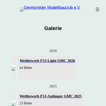
Zum
Inhalt
springen
Galerie
2026
Wettbewerb F5J-Light GMC 2026
64 Bilder
2025
Wettbewerb F5J-Anfänger GMC 2025
23 Bilder