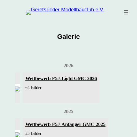
Zum
Inhalt
springen
Galerie
2026
Wettbewerb F5J-Light GMC 2026
64 Bilder
2025
Wettbewerb F5J-Anfänger GMC 2025
23 Bilder