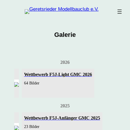
Zum
Inhalt
springen
Galerie
2026
Wettbewerb F5J-Light GMC 2026
64 Bilder
2025
Wettbewerb F5J-Anfänger GMC 2025
23 Bilder