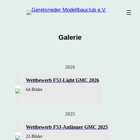
Zum
Inhalt
springen
Galerie
2026
Wettbewerb F5J-Light GMC 2026
64 Bilder
2025
Wettbewerb F5J-Anfänger GMC 2025
23 Bilder