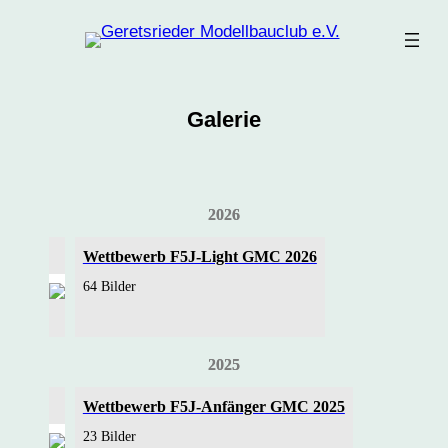
Zum
Inhalt
springen
Galerie
2026
Wettbewerb F5J-Light GMC 2026
64 Bilder
2025
Wettbewerb F5J-Anfänger GMC 2025
23 Bilder